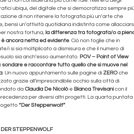
de a non considerarla più come tale. Nell’era degli 
afici ubiqui, del digitale che si democratizza sempre più
azione di non ritenere la fotografia più un’arte che 
e, bensì un’attività quotidiana indistinta come allacciarsi
per nostra fortuna, 
la differenza tra fotografa/o a pien
r è ancora netta ed evidente
. Ciò non toglie che in 
e/i si sia moltiplicato a dismisura e che il numero di 
osuolo sia anch’esso aumentato. 
POV – Point of View
 
sondare e raccontare tutto quello che si muove nel 
a
. Un nuovo appuntamento sulle pagine di 
ZERO
 che 
to grazie all’imprescindibile occhio sulla città di 
ondato da 
Claudia De Nicolò
 e 
Bianca Trevisani
 con il 
recedenza per diversi altri progetti. La quarta puntata
progetto 
“Der Steppenwolf”
.
DER STEPPENWOLF