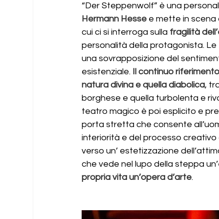
“Der Steppenwolf” è una personale
Hermann Hesse
 e mette in scena a
cui ci si interroga sulla
 fragilità de
personalità della protagonista. Le
una sovrapposizione del sentiment
esistenziale.
 Il continuo riferiment
natura divina e quella diabolica
, t
borghese e quella turbolenta e rivol
teatro magico è poi esplicito e pre
porta stretta che consente all’uomo
interiorità e del processo creativo
verso un’ estetizzazione dell’attimo
che vede nel lupo della steppa un’
propria vita un’opera d’arte
.