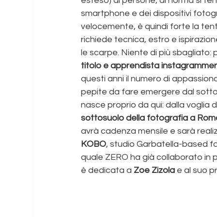
esteso) di persone, di norma si ten
smartphone e dei dispositivi fotogr
velocemente, è quindi forte la tent
richiede tecnica, estro e ispirazion
le scarpe. Niente di più sbagliato: 
titolo e apprendista instagramme
questi anni il numero di appassionat
pepite da fare emergere dal sott
nasce proprio da qui: dalla voglia di
sottosuolo della fotografia a Rom
avrà cadenza mensile e sarà realizza
KOBO
, studio Garbatella-based f
quale ZERO ha già collaborato in p
è dedicata a 
Zoe Zizola
 e al suo 